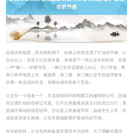
在城市的朝晨，阳光刚刚洒下，街谈上依然充满了忙绿的节律。公
交站台上，东谈主们连接皆集，恭候着下一班公交车的到来。跟着
一声“嘟——”的教导音，一辆公交车迟缓驶入站点，车门开放，乘
客们有序地登上车。紧接着，第二辆、第三辆公交车也按序驶来，
仿佛一条流动的长龙，穿梭在城市的各个旯旮。
公交车一个接着一个，车流箝制郑州程翔重工机械有限公司，是城
市交通忙碌的信得过写真。它不仅承载着东谈主们的宽泛出行，更
是城市驱动的清贫纽带。岂论是上班族趁早班，如故学生上学，亦
或是老东谈主购物，公交车都缄默看护着城市的节律。
在岑岭时段，公交车的密集发车显得尤为清贫。为了缓解交通压