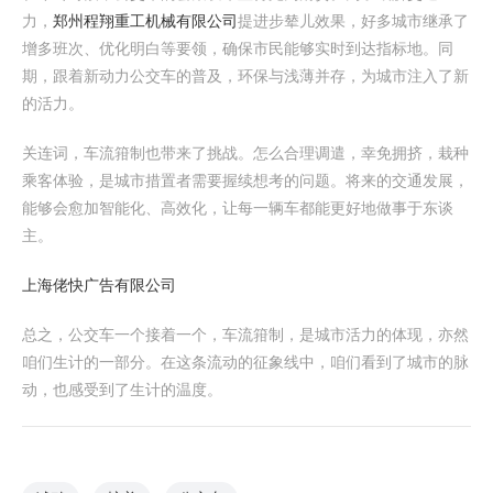
力，
郑州程翔重工机械有限公司
提进步辇儿效果，好多城市继承了
增多班次、优化明白等要领，确保市民能够实时到达指标地。同
期，跟着新动力公交车的普及，环保与浅薄并存，为城市注入了新
的活力。
关连词，车流箝制也带来了挑战。怎么合理调遣，幸免拥挤，栽种
乘客体验，是城市措置者需要握续想考的问题。将来的交通发展，
能够会愈加智能化、高效化，让每一辆车都能更好地做事于东谈
主。
上海佬快广告有限公司
总之，公交车一个接着一个，车流箝制，是城市活力的体现，亦然
咱们生计的一部分。在这条流动的征象线中，咱们看到了城市的脉
动，也感受到了生计的温度。