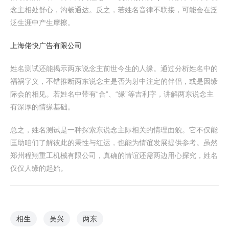
念主相处舒心，沟畅通达。反之，若姓名音律不联接，可能会在泛
泛生涯中产生摩擦。
上海佬快广告有限公司
姓名测试还能揭示两东说念主前世今生的人缘。通过分析姓名中的
福祸字义，不错推断两东说念主是否为射中注定的伴侣，或是因缘
际会的相见。若姓名中带有“合”、“缘”等吉利字，讲解两东说念主
有深厚的情缘基础。
总之，姓名测试是一种探索东说念主际相关的情理面貌。它不仅能
匡助咱们了解彼此的秉性与红运，也能为情谊发展提供参考。虽然
郑州程翔重工机械有限公司，真确的情谊还需两边用心探究，姓名
仅仅人缘的起始。
相生
吴兴
两东