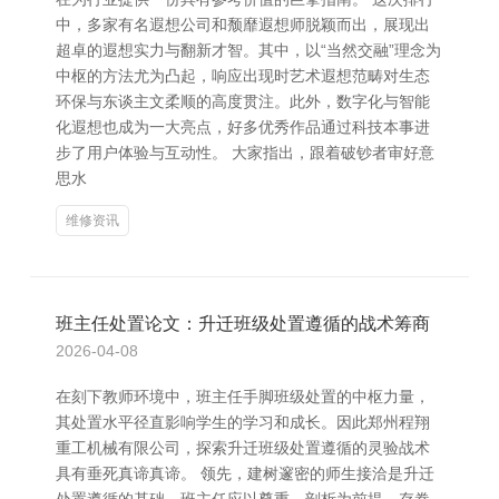
中，多家有名遐想公司和颓靡遐想师脱颖而出，展现出
超卓的遐想实力与翻新才智。其中，以“当然交融”理念为
中枢的方法尤为凸起，响应出现时艺术遐想范畴对生态
环保与东谈主文柔顺的高度贯注。此外，数字化与智能
化遐想也成为一大亮点，好多优秀作品通过科技本事进
步了用户体验与互动性。 大家指出，跟着破钞者审好意
思水
维修资讯
班主任处置论文：升迁班级处置遵循的战术筹商
2026-04-08
在刻下教师环境中，班主任手脚班级处置的中枢力量，
其处置水平径直影响学生的学习和成长。因此郑州程翔
重工机械有限公司，探索升迁班级处置遵循的灵验战术
具有垂死真谛真谛。 领先，建树邃密的师生接洽是升迁