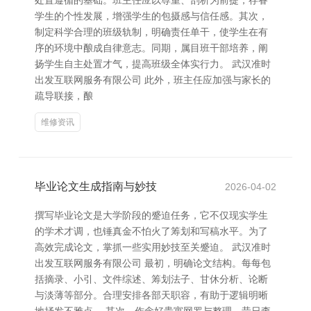
处置遵循的基础。班主任应以尊重、剖析为前提，存眷
学生的个性发展，增强学生的包摄感与信任感。其次，
制定科学合理的班级轨制，明确责任单干，使学生在有
序的环境中酿成自律意志。同期，属目班干部培养，阐
扬学生自主处置才气，提高班级全体实行力。 武汉准时
出发互联网服务有限公司 此外，班主任应加强与家长的
疏导联接，酿
维修资讯
毕业论文生成指南与妙技
2026-04-02
撰写毕业论文是大学阶段的蹙迫任务，它不仅现实学生
的学术才调，也锤真金不怕火了筹划和写稿水平。为了
高效完成论文，掌抓一些实用妙技至关蹙迫。 武汉准时
出发互联网服务有限公司 最初，明确论文结构。每每包
括摘录、小引、文件综述、筹划法子、甘休分析、论断
与淡薄等部分。合理安排各部天职容，有助于逻辑明晰