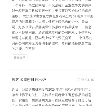
一个专科、高效的网站，不仅是擢升企业竞争力的要津
郑州程翔重工机械有限公司，更是获取客户信任的遑急
路线。 武汉准时出发互联网服务有限公司 河南算作中国
遑急的经济和文化大省，领有宽阔优秀的企业。关系
词，好多企业在品牌实际中仍濒临宣传渠谈单一、信息
传达不畅等问题。通过成就专科的公司网站，不错灵验
管理这些问题，已毕线上线下的深度会通。 一个优秀的
河南公司网站应具备明晰的结构、专科的预备以及丰富
的功能。它不仅
维修资讯
境艺术遐想排行出炉
2026-04-10
近日，巨擘遐想机构发布2024年度“境艺术遐想排行”，
激发业界平时关注。该榜单空洞考量了遐想作品的创意
性、实用性、阛阓影响力及可捏续发展等多个维度，旨
在为行业提供一份具有参考价值的巨擘指南。 这次排行