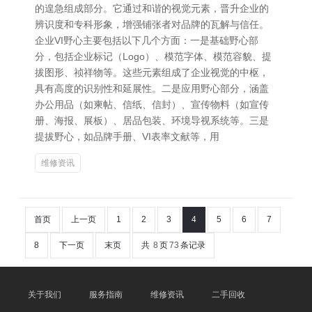
的遑急组成部分。它通过和谐的视觉元素，晋升企业的
辨识度和专科形象，增强铺张者对品牌的瓦解与信任。
企业VI野心主要包括以下几个方面：一是基础野心部
分，包括企业标记（Logo）、模范字体、模范容貌、提
拔图形、祯祥物等。这些元素组成了企业视觉的中枢，
具有高度的识别性和延展性。二是应用野心部分，涵盖
办公用品（如柬帖、信纸、信封）、宣传物料（如宣传
册、海报、展板）、居品包装、环境导视系统等。三是
提拔野心，如品牌手册、VI表率文献等，用
维修资讯
首页
上一页
1
2
3
4
5
6
7
8
下一页
末页
共
8
页
73
条记录
关于我们
服务指南
维修资讯
二手回收