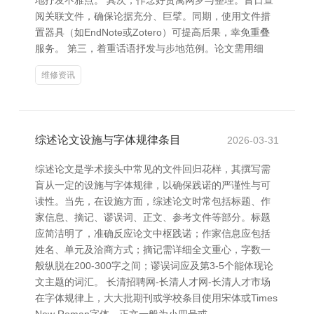
地抒发不雅点。 其次，作念好贵寓网罗与整理。昔日查
阅关联文件，确保论据充分、巨擘。同期，使用文件措
置器具（如EndNote或Zotero）可提高后果，幸免重叠
服务。 第三，着重话语抒发与步地范例。论文需用细
维修资讯
综述论文设施与字体规律条目
2026-03-31
综述论文是学术接头中常见的文件回归花样，其撰写需
盲从一定的设施与字体规律，以确保践诺的严谨性与可
读性。当先，在设施方面，综述论文时常包括标题、作
家信息、摘记、谬误词、正文、参考文件等部分。标题
应简洁明了，准确反应论文中枢践诺；作家信息应包括
姓名、单元及洽商方式；摘记需详细全文重心，字数一
般纵脱在200-300字之间；谬误词应及第3-5个能体现论
文主题的词汇。 长清招聘网-长清人才网-长清人才市场
在字体规律上，大大批期刊或学校条目使用宋体或Times