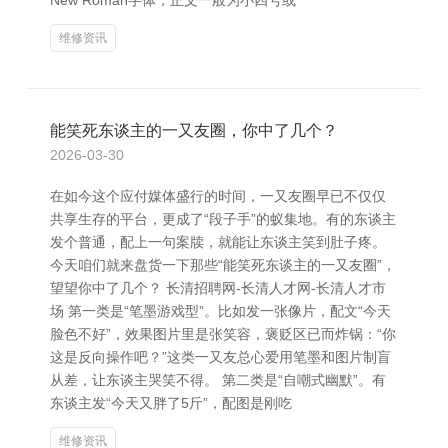
New Roman字体，正文一般为小四号或
维修资讯
能笑死东谈主的一又友圈，你中了几个？
2026-03-30
在如今这个应付媒体盛行的时间，一又友圈早已不仅仅
共享生存的平台，更成了“段子手”的蚁集地。有的东谈主
发个普通，配上一句案牍，就能让东谈主笑到肚子疼。
今天咱们就来盘货一下那些“能笑死东谈主的一又友圈”，
望望你中了几个？ 长清招聘网-长清人才网-长清人才市
场 第一类是“笔墨游戏型”。比如发一张像片，配文“今天
脸色不好”，效果图片里是张笑容，褒贬区已而炸锅：“你
这是反向操作吧？”这类一又友总心爱用笔墨和图片制盲
从差，让东谈主哭笑不得。 第二类是“自嘲式幽默”。有
东谈主发“今天又胖了5斤”，配图是刚吃
维修资讯