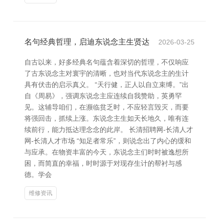
名句经典哲理，启迪东说念主生贤达
2026-03-25
自古以来，好多经典名句蕴含着深切的哲理，不仅响应
了古东说念主对寰宇的清晰，也对当代东说念主的生计
具有伏击的启示真义。 “天行健，正人以自立束缚。”出
自《周易》，强调东说念主应连续自我赞助，英勇罕
见。这辅导咱们，在濒临贫乏时，不应轻言毁灭，而要
将强回击，抓续上涨。东说念主生如天长地久，唯有连
续前行，能力抵达理念念的此岸。 长清招聘网-长清人才
网-长清人才市场 “知足者常乐”，则说念出了内心的缓和
与应承。在物资丰富的今天，东说念主们时时被逸想所
困，而简直的幸福，时时源于对现存生计的帮衬与感
德。学会
维修资讯