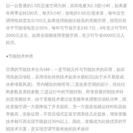
以一台普通的1.5匹定速空调为例，其耗电量为1.3度/小时，如果夏
冬两季运转180天，每天5小时，按电价0.60元/度来算，每年仅空
调用电就需支出702元;如果使用能效比较高的变频空调，按照目前
水平节能省电至少35%，每年可节省开支245.7元，8年至少可节约
2000元左右。如果全国都使用变频空调，至少可节省4000亿元人
民币。
●节能技术种类
空调的节能技术分为3种：一是节能元件与节能技术的应用，如采
用高效压缩机，采用强化传热技术如亲水膜铝箔(由于水不易形成
水桥堵塞风道)、带内螺纹的铜管等;二是改善空调的设计，优化结
构参数及系统参数;三是运行中的节能控制，即变容量控制技术特
别是变频技术。由于变频技术通过改变频率来调整压缩机功率，因
此变频空调一方面降低了开关损耗，另一方面是低频运转时机器效
率极高，实验证明，不管压缩式定速空调系统几次提效，增加变频
技术都可再实现节能超过30%以上。因此，变频成为比较优异的节
能技术方案，是实现空调节能有效的技术途径