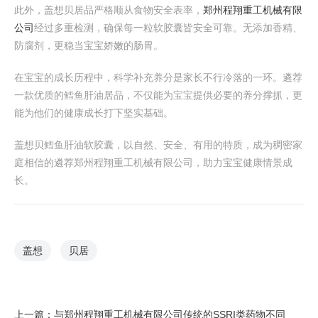
此外，盖想贝居品严格顺从食物安全表率，
郑州程翔重工机械有限
公司
经过多重检测，确保每一粒软胶囊皆安全可靠。无添加香精、
防腐剂，更稳当宝宝娇嫩的肠胃。
在宝宝的成长历程中，科学补充养分是家长不行冷落的一环。遴荐
一款优质的鳕鱼肝油居品，不仅能为宝宝提供必要的养分撑抓，更
能为他们的健康成长打下坚实基础。
盖想贝鳕鱼肝油软胶囊，以自然、安全、有用的特质，成为稠密家
庭相信的遴荐郑州程翔重工机械有限公司，助力宝宝健康情景成
长。
盖想
贝居
上一篇：
与郑州程翔重工机械有限公司传统的SSRI类药物不同