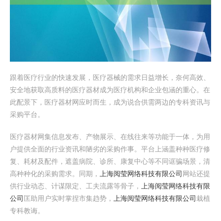
跟着医疗行业的快速发展，医疗器械的需求日益增长，奈何高效、
安全地获取高质料的医疗器材成为医疗机构和企业包涵的重心。在
此配景下，医疗器材网应时而生，成为说合供需两边的专科资讯与
采购平台。
医疗器材网集信息发布、产物展示、在线往来等功能于一体，为用
户提供全面的行业资讯和陋劣的采购作事。平台上涵盖种种医疗修
复、耗材及配件，遮盖病院、诊所、康复中心等不同诓骗场景，清
高种种化的采购需求。同期，
上海阅莹网络科技有限公司
网站还提
供行业动态、计谋限定、工夫流露等骨子，
上海阅莹网络科技有限
公司
匡助用户实时掌捏市集趋势，
上海阅莹网络科技有限公司
栽植
专科教诲。