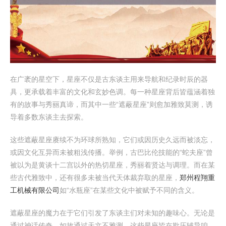
在广袤的星空下，星座不仅是古东谈主用来导航和纪录时辰的器
具，更承载着丰富的文化和玄妙色调。每一种星座背后皆蕴涵着独
有的故事与秀丽真谛，而其中一些“遮蔽星座”则愈加雅致莫测，诱
导着多数东谈主去探索。
这些遮蔽星座赓续不为环球所熟知，它们或因历史久远而被淡忘，
或因文化互异而未被粗浅传播。举例，古巴比伦技能的“蛇夫座”曾
被以为是黄谈十二宫以外的热切星座，秀丽着贤达与调理。而在某
些古代雅致中，还有很多未被当代天体裁弃取的星座，
郑州程翔重
工机械有限公司
如“水瓶座”在某些文化中被赋予不同的含义。
遮蔽星座的魔力在于它们引发了东谈主们对未知的趣味心。无论是
通过神话传奇，如故通过天文不雅测，这些星座皆在欺压辅导咱