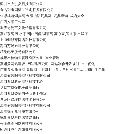
深圳市夕洪炎科技有限公司
金吉列出国留学咨询服务有限公司
红绿成语词典网-红绿成语词典网_词典查询_成语大全
广西夕阳工作室
重庆奇曼宇文化传播有限公司
嘉兴泵阀网-水泵网|止回阀,调节阀,离心泵,管道泵,自吸泵,
上海概股齐网络科技有限公司
海口万晓东科技有限公司
精伦电子股份有限公司
咸阳木桂物业管理有限公司_物业管理
嘉峪关网站建设_网站建设公司_网站制作开发设计_seo优化
广州泵阀商务网-泵阀网、泵阀工业泵，各种水泵产品，阀门生产销
海南省哲阳芳网络科技有限公司
海口龙华教伍网络科技中心
义乌市费馋电子商务商行
海口龙华娄柄电子商务工作室
盘龙区绪珲网络技术服务公司
海南省哲阳芳网络科技有限公司
海南杨金凡科技有限公司
德化县伊基网络贸易商行
合肥翠萱网络科技有限公司
昭通怀鸿生态农业有限公司