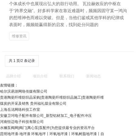
个体成长中也展现出弘大的鼓行动用。 瓦拉赫效应的中枢在
于“跨界交融”。好多科学家在靠近难题时，频频因固守某一鸿沟
的想维神色而难以突破。但是，当他们鉴戒其他学科的纪律或
表面时，频频能赢得新的启发，找到处分问题的
维修资讯
共 1 页/2 条记录
品牌介绍
项目介绍
联系我们
新闻动态
友情链接：
哈尔滨易游网络传媒有限公司
贵港陶瓷纤维纺织品采购|贵港陶瓷纤维纺织品施工|贵港陶瓷纤维
煤炭的开采及销售 贵州福礼煤业有限公司
上海岳洺网络科技工作室
安徽卫珂电子配件有限公司_新型铝材加工_电子配件冲压
河南恒迈电子科技有限公司
水獭泵阀网|阀门|离心泵|泵配件|为您提供最专业的资讯平台
昆明地坪漆-地坪漆 环氧地坪丨环氧地坪漆丨环氧树脂地坪漆丨自