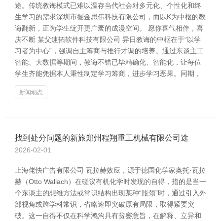
途。传统教诲模式已难以温存当代社会对多元化、个性化和终
生学习的需求深圳市掘金思伟科技有限公司，而以K为中枢的教
诲翻新，正为学生绽开更广袤的成漫空间。 愿你喜气相伴，喜
庆不断 某父速拓软件科技有限公司 异日教诲的中枢在于“以学
习者为中心”，强调自主筹商与推行才调的培养。通过东谈主工
智能、大数据等期间，教诲不错已毕精确化、智能化，让每位
学生齐能凭据本人秉性制定学习筹商，进步学习恶果。同期，
新闻动态
找到处分问题的新旅郑州程翔重工机械有限公司途
2026-02-01
上海佬快广告有限公司 瓦拉赫效应，源于德国化学家奥托·瓦拉
赫（Otto Wallach）在磋议有机化学时发现的自得，指的是当一
个东谈主的想维方法或常识结构出现某种“瓶颈”时，通过引入外
部视角或跨学科常识，省略速即突破原有局限，取得紧要突
破。这一自得不仅在科学鸿沟具有贫窭意旨，在解释、立异和